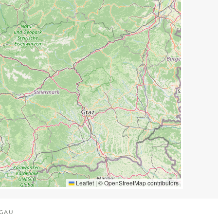
Leaflet
|
©
OpenStreetMap
contributors
EGAU