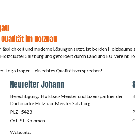
gau
 Qualität im Holzbau
lässlichkeit und moderne Lösungen setzt, ist bei den Holzbaumeist
luster Salzburg und gefördert durch Land und EU, vereint Top
er-Logo tragen – ein echtes Qualitätsversprechen!
Neureiter Johann
r
Berechtigung:
Holzbau-Meister und Lizenzpartner der
B
Dachmarke Holzbau-Meister Salzburg
D
PLZ:
5423
P
Ort:
St. Koloman
O
Webseite: