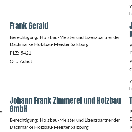
W
h
Frank Gerald
Berechtigung:
Holzbau-Meister und Lizenzpartner der
Dachmarke Holzbau-Meister Salzburg
r
B
D
PLZ:
5421
P
Ort:
Adnet
O
W
h
Johann Frank Zimmerei und Holzbau
GmbH
er
B
D
Berechtigung:
Holzbau-Meister und Lizenzpartner der
Dachmarke Holzbau-Meister Salzburg
P