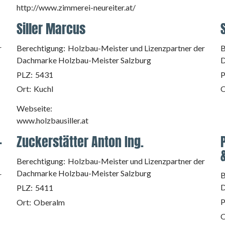
http://www.zimmerei-neureiter.at/
Siller Marcus
r
Berechtigung:
Holzbau-Meister und Lizenzpartner der
B
Dachmarke Holzbau-Meister Salzburg
D
PLZ:
5431
P
Ort:
Kuchl
O
Webseite:
www.holzbausiller.at
-
Zuckerstätter Anton Ing.
Berechtigung:
Holzbau-Meister und Lizenzpartner der
Dachmarke Holzbau-Meister Salzburg
r
B
D
PLZ:
5411
P
Ort:
Oberalm
O