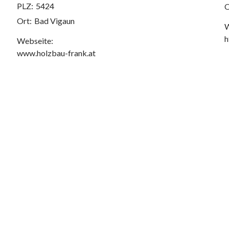
PLZ:
5424
O
Ort:
Bad Vigaun
W
h
Webseite:
www.holzbau-frank.at