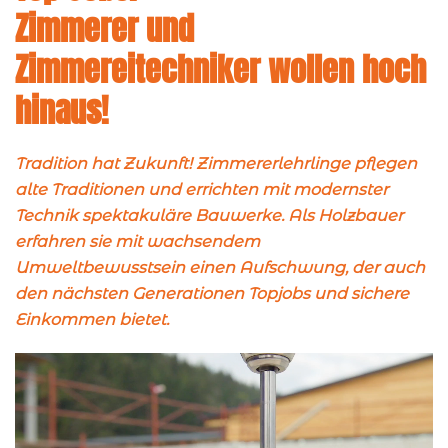
Zimmerer und
Zimmereitechniker wollen hoch
hinaus!
Tradition hat Zukunft!
Zimmererlehrlinge pflegen
alte Traditionen und errichten mit modernster
Technik spektakuläre Bauwerke. Als
Holzbauer
erfahren sie mit wachsendem
Umweltbewusstsein einen Aufschwung, der auch
den nächsten Generationen Topjobs und sichere
Einkommen bietet.