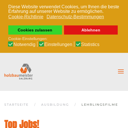
Diese Website verwendet Cookies, um Ihnen die beste
Erfahrung auf unserer Website zu ermöglichen.
Zum Hauptinhalt springen
Cookie-Richtlinie
Datenschutz-Bestimmungen
Cookies zulassen
Ablehnen
Cookie-Einstellungen:
Notwendig
Einstellungen
Statistics
STARTSEITE
AUSBILDUNG
LEHRLINGSFILME
Top Jobs!