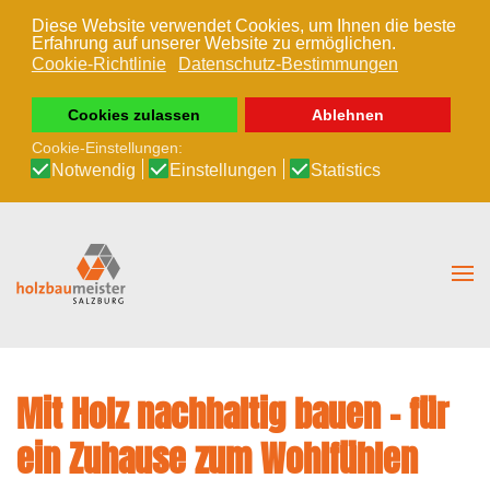
Diese Website verwendet Cookies, um Ihnen die beste
Erfahrung auf unserer Website zu ermöglichen.
Zum Hauptinhalt springen
Cookie-Richtlinie
Datenschutz-Bestimmungen
Cookies zulassen
Ablehnen
Cookie-Einstellungen:
Notwendig
Einstellungen
Statistics
Mit Holz nachhaltig bauen – für
ein Zuhause zum Wohlfühlen