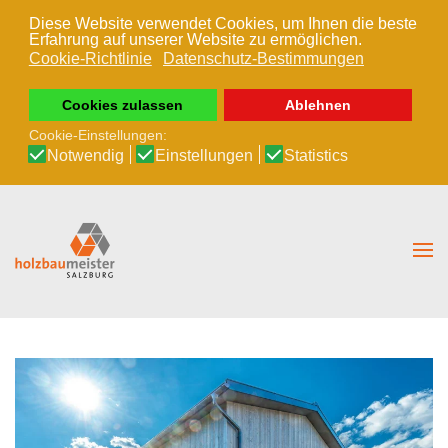
Diese Website verwendet Cookies, um Ihnen die beste
Erfahrung auf unserer Website zu ermöglichen.
Zum Hauptinhalt springen
Cookie-Richtlinie
Datenschutz-Bestimmungen
Cookies zulassen
Ablehnen
Cookie-Einstellungen:
Notwendig
Einstellungen
Statistics