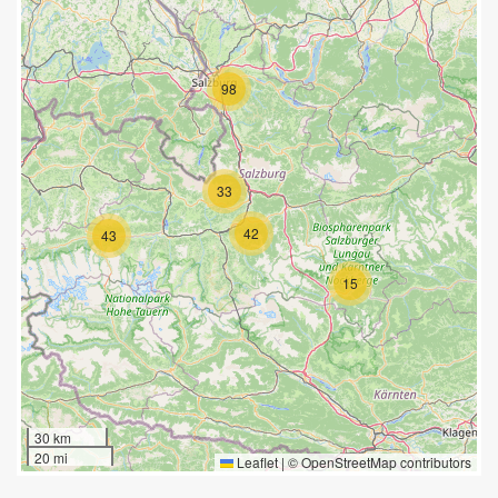
98
33
42
43
15
30 km
20 mi
Leaflet
|
©
OpenStreetMap
contributors