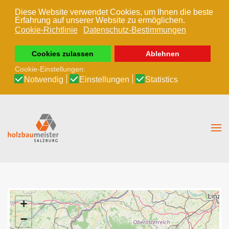
Diese Website verwendet Cookies, um Ihnen die beste
Erfahrung auf unserer Website zu ermöglichen.
Zum Hauptinhalt springen
Cookie-Richtlinie
Datenschutz-Bestimmungen
Cookies zulassen
Ablehnen
Cookie-Einstellungen:
Notwendig
Einstellungen
Statistics
+
−