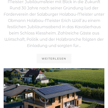
Meister: Jubiläumsfeier mit Blick in die Zukunft
Rund 30 Jahre nach seiner Gründung lud der
Förderverein der Salzburger Holzbau-Meister unter
Obmann Holzbau-Meister Erich Wolf zu einem
festlichen Jubiläumsabend in das Kavalierhaus
beim Schloss Klessheim. Zahlreiche Gäste aus
Wirtschaft, Politik und der Holzbranche folgten der
Einladung und sorgten für…
WEITERLESEN