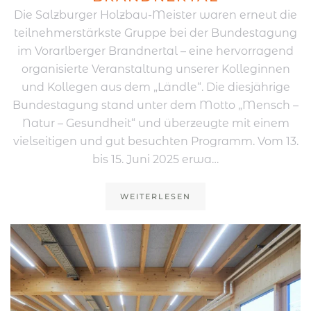
Die Salzburger Holzbau-Meister waren erneut die
teilnehmerstärkste Gruppe bei der Bundestagung
im Vorarlberger Brandnertal – eine hervorragend
organisierte Veranstaltung unserer Kolleginnen
und Kollegen aus dem „Ländle“. Die diesjährige
Bundestagung stand unter dem Motto „Mensch –
Natur – Gesundheit“ und überzeugte mit einem
vielseitigen und gut besuchten Programm. Vom 13.
bis 15. Juni 2025 erwa…
WEITERLESEN