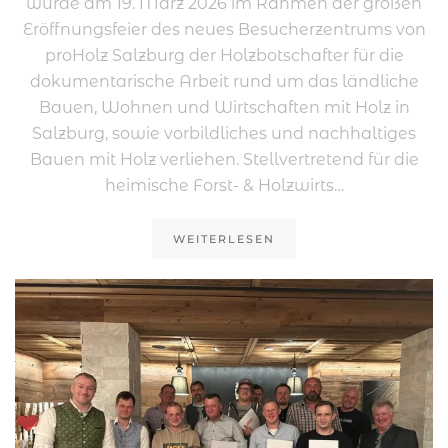
wurde am 19. März 2026 im Rahmen der großen
Eröffnungsfeier des neues Besucherzentrums von
proHolz Salzburg der Holzbotschafter für die
dokumentarische Arbeit rund um das ländliche
Bauen, Wohnen und Wirtschaften mit Holz in
Salzburg, sowie vorbildliches und nachhaltiges
Bauen mit Holz verliehen. Stellvertretend für die
heimische Forst- & Holzwirts…
WEITERLESEN