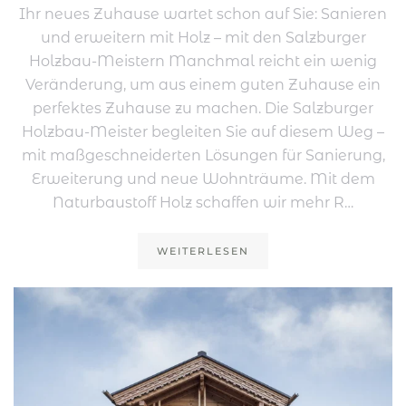
Ihr neues Zuhause wartet schon auf Sie: Sanieren
und erweitern mit Holz – mit den Salzburger
Holzbau-Meistern Manchmal reicht ein wenig
Veränderung, um aus einem guten Zuhause ein
perfektes Zuhause zu machen. Die Salzburger
Holzbau-Meister begleiten Sie auf diesem Weg –
mit maßgeschneiderten Lösungen für Sanierung,
Erweiterung und neue Wohnträume. Mit dem
Naturbaustoff Holz schaffen wir mehr R…
WEITERLESEN