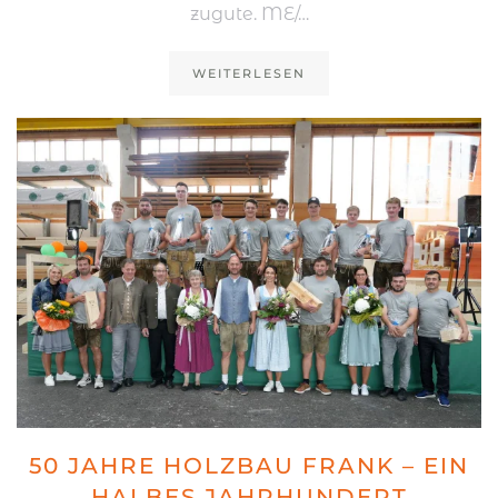
zugute. ME/…
WEITERLESEN
50 JAHRE HOLZBAU FRANK – EIN
HALBES JAHRHUNDERT