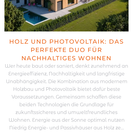
HOLZ UND PHOTOVOLTAIK: DAS
PERFEKTE DUO FÜR
NACHHALTIGES WOHNEN
Wer heute baut oder saniert, denkt zunehmend an
Energieeffizienz, Nachhaltigkeit und langfristige
Unabhängigkeit. Die Kombination aus modernem
Holzbau und Photovoltaik bietet dafür beste
Voraussetzungen. Gemeinsam schaffen diese
beiden Technologien die Grundlage für
zukunftssicheres und umweltfreundliches
Wohnen. Energie aus der Sonne optimal nutzen
Niedrig Energie- und Passivhäuser aus Holz ze…