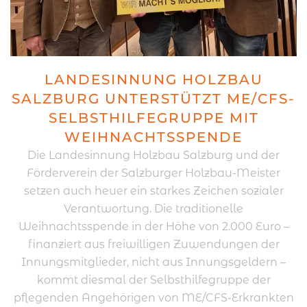
LANDESINNUNG HOLZBAU
SALZBURG UNTERSTÜTZT ME/CFS-
SELBSTHILFEGRUPPE MIT
WEIHNACHTSSPENDE
Die Landesinnung Holzbau Salzburg und der
Förderverein der Salzburger Holzbau-Meister
setzen auch heuer ein starkes Zeichen sozialer
Verantwortung. Die traditionelle
Weihnachtsspende in der Höhe von 2.000 Euro –
finanziert aus freiwilligen Zuwendungen der
Innungsmitglieder, nicht aus Innungsgeldern –
kommt diesmal der Selbsthilfegruppe der
pflegenden Angehörigen von ME/CFS-Erkrankten