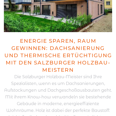
ENERGIE SPAREN, RAUM
GEWINNEN: DACHSANIERUNG
UND THERMISCHE ERTÜCHTIGUNG
MIT DEN SALZBURGER HOLZBAU-
MEISTERN
Die Salzburger Holzbau-Meister sind Ihre
Spezialisten, wenn es um Dachsanierungen,
Aufstockungen und Dachgeschoßausbauten geht.
Mit ihrem Know-how verwandeln sie bestehende
Gebäude in moderne, energieeffiziente
Wohnräume. Holz ist dabei der perfekte Baustoff: