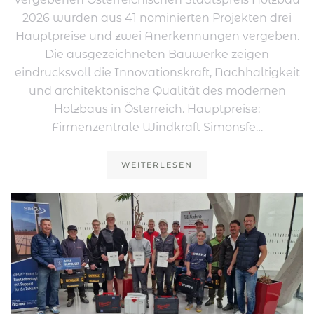
2026 wurden aus 41 nominierten Projekten drei
Hauptpreise und zwei Anerkennungen vergeben.
Die ausgezeichneten Bauwerke zeigen
eindrucksvoll die Innovationskraft, Nachhaltigkeit
und architektonische Qualität des modernen
Holzbaus in Österreich. Hauptpreise:
Firmenzentrale Windkraft Simonsfe…
WEITERLESEN