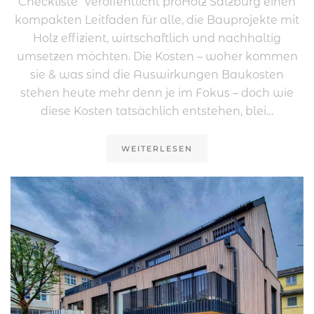
Checkliste“ veröffentlicht proHolz Salzburg einen
kompakten Leitfaden für alle, die Bauprojekte mit
Holz effizient, wirtschaftlich und nachhaltig
umsetzen möchten. Die Kosten – woher kommen
sie & was sind die Auswirkungen Baukosten
stehen heute mehr denn je im Fokus – doch wie
diese Kosten tatsächlich entstehen, blei…
WEITERLESEN