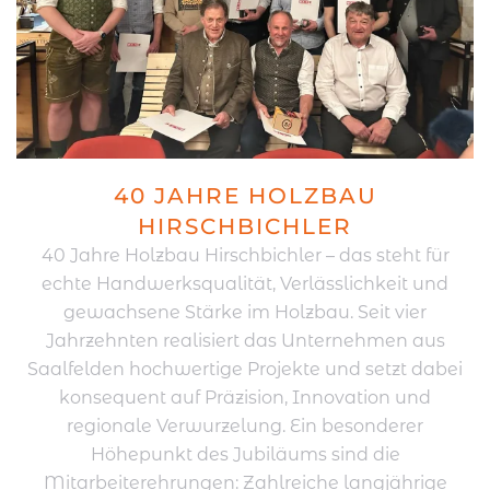
40 JAHRE HOLZBAU
HIRSCHBICHLER
40 Jahre Holzbau Hirschbichler – das steht für
echte Handwerksqualität, Verlässlichkeit und
gewachsene Stärke im Holzbau. Seit vier
Jahrzehnten realisiert das Unternehmen aus
Saalfelden hochwertige Projekte und setzt dabei
konsequent auf Präzision, Innovation und
regionale Verwurzelung. Ein besonderer
Höhepunkt des Jubiläums sind die
Mitarbeiterehrungen: Zahlreiche langjährige