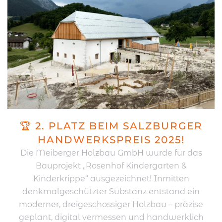
🏆 2. PLATZ BEIM SALZBURGER
HANDWERKSPREIS 2025!
Die Meiberger Holzbau GmbH wurde für das
Bauprojekt „Rosenhof Kindergarten &
Kinderkrippe“ ausgezeichnet! Inmitten
denkmalgeschützter Substanz entstand ein
moderner, dreigeschossiger Holzbau – präzise
geplant, digital vermessen und handwerklich