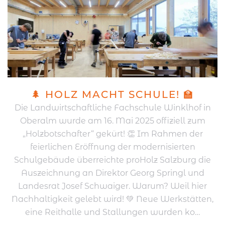
🌲 HOLZ MACHT SCHULE! 🏫
Die Landwirtschaftliche Fachschule Winklhof in
Oberalm wurde am 16. Mai 2025 offiziell zum
„Holzbotschafter“ gekürt! 👏 Im Rahmen der
feierlichen Eröffnung der modernisierten
Schulgebäude überreichte proHolz Salzburg die
Auszeichnung an Direktor Georg Springl und
Landesrat Josef Schwaiger. Warum? Weil hier
Nachhaltigkeit gelebt wird! 💚 Neue Werkstätten,
eine Reithalle und Stallungen wurden ko…