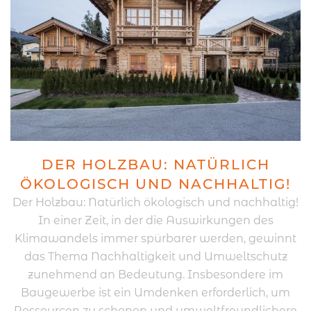
DER HOLZBAU: NATÜRLICH
ÖKOLOGISCH UND NACHHALTIG!
Der Holzbau: Natürlich ökologisch und nachhaltig!
In einer Zeit, in der die Auswirkungen des
Klimawandels immer spürbarer werden, gewinnt
das Thema Nachhaltigkeit und Umweltschutz
zunehmend an Bedeutung. Insbesondere im
Baugewerbe ist ein Umdenken erforderlich, um
Ressourcen zu schonen und umweltfreundlichere