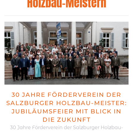
Holzbau-Meistern
30 JAHRE FÖRDERVEREIN DER
SALZBURGER HOLZBAU-MEISTER:
JUBILÄUMSFEIER MIT BLICK IN
DIE ZUKUNFT
30 Jahre Förderverein der Salzburger Holzbau-