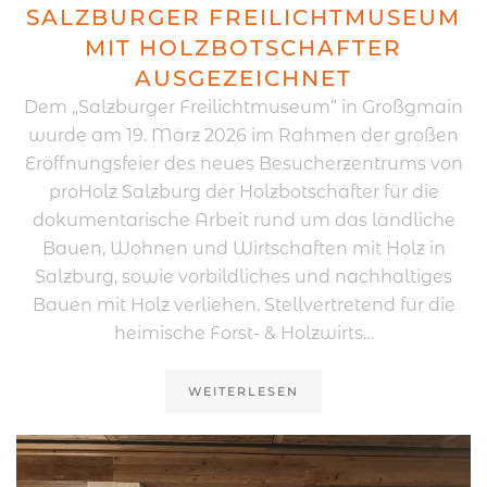
SALZBURGER FREILICHTMUSEUM
MIT HOLZBOTSCHAFTER
AUSGEZEICHNET
Dem „Salzburger Freilichtmuseum“ in Großgmain
wurde am 19. März 2026 im Rahmen der großen
Eröffnungsfeier des neues Besucherzentrums von
proHolz Salzburg der Holzbotschafter für die
dokumentarische Arbeit rund um das ländliche
Bauen, Wohnen und Wirtschaften mit Holz in
Salzburg, sowie vorbildliches und nachhaltiges
Bauen mit Holz verliehen. Stellvertretend für die
heimische Forst- & Holzwirts…
WEITERLESEN