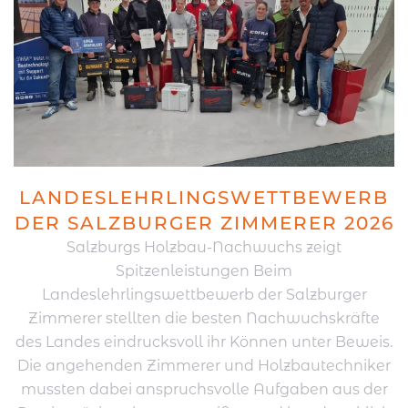
LANDESLEHRLINGSWETTBEWERB
DER SALZBURGER ZIMMERER 2026
Salzburgs Holzbau-Nachwuchs zeigt
Spitzenleistungen Beim
Landeslehrlingswettbewerb der Salzburger
Zimmerer stellten die besten Nachwuchskräfte
des Landes eindrucksvoll ihr Können unter Beweis.
Die angehenden Zimmerer und Holzbautechniker
mussten dabei anspruchsvolle Aufgaben aus der