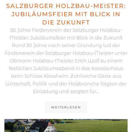
SALZBURGER HOLZBAU-MEISTER:
JUBILÄUMSFEIER MIT BLICK IN
DIE ZUKUNFT
30 Jahre Förderverein der Salzburger Holzbau-
Meister: Jubiläumsfeier mit Blick in die Zukunft
Rund 30 Jahre nach seiner Gründung lud der
Förderverein der Salzburger Holzbau-Meister unter
Obmann Holzbau-Meister Erich Wolf zu einem
festlichen Jubiläumsabend in das Kavalierhaus
beim Schloss Klessheim. Zahlreiche Gäste aus
Wirtschaft, Politik und der Holzbranche folgten der
Einladung und sorgten für…
WEITERLESEN