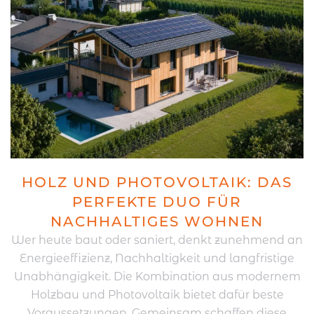
HOLZ UND PHOTOVOLTAIK: DAS
PERFEKTE DUO FÜR
NACHHALTIGES WOHNEN
Wer heute baut oder saniert, denkt zunehmend an
Energieeffizienz, Nachhaltigkeit und langfristige
Unabhängigkeit. Die Kombination aus modernem
Holzbau und Photovoltaik bietet dafür beste
Voraussetzungen. Gemeinsam schaffen diese