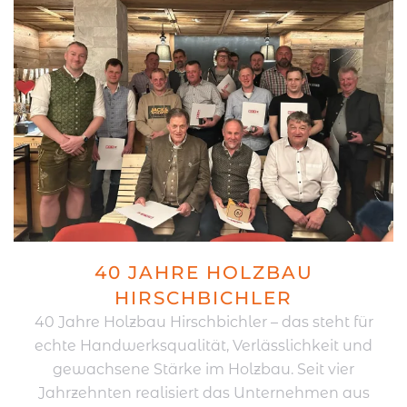
40 JAHRE HOLZBAU
HIRSCHBICHLER
40 Jahre Holzbau Hirschbichler – das steht für
echte Handwerksqualität, Verlässlichkeit und
gewachsene Stärke im Holzbau. Seit vier
Jahrzehnten realisiert das Unternehmen aus