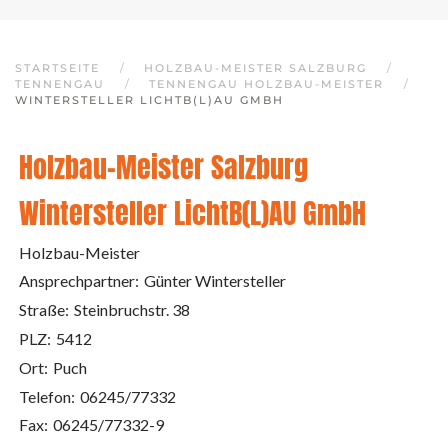
STARTSEITE
HOLZBAU-MEISTER SALZBURG
TENNENGAU
TENNENGAU HOLZBAU-MEISTER
WINTERSTELLER LICHTB(L)AU GMBH
Holzbau-Meister Salzburg
Wintersteller LichtB(L)AU GmbH
Holzbau-Meister
Ansprechpartner:
Günter Wintersteller
Straße:
Steinbruchstr. 38
PLZ:
5412
Ort:
Puch
Telefon:
06245/77332
Fax:
06245/77332-9