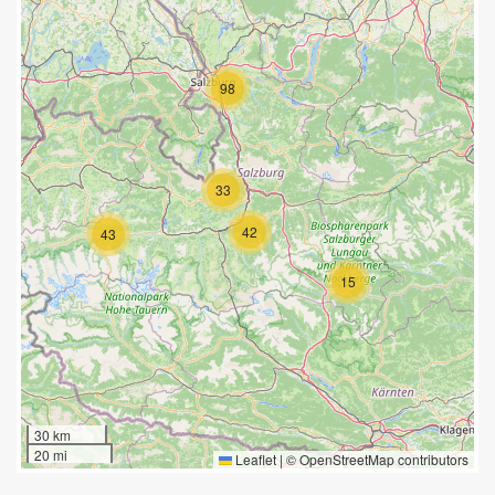
98
33
42
43
15
30 km
20 mi
Leaflet
|
©
OpenStreetMap
contributors