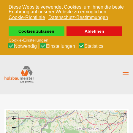
Diese Website verwendet Cookies, um Ihnen die beste
Erfahrung auf unserer Website zu ermöglichen.
Zum Hauptinhalt springen
Cookie-Richtlinie
Datenschutz-Bestimmungen
Cookies zulassen
Ablehnen
Cookie-Einstellungen:
Notwendig
Einstellungen
Statistics
+
−