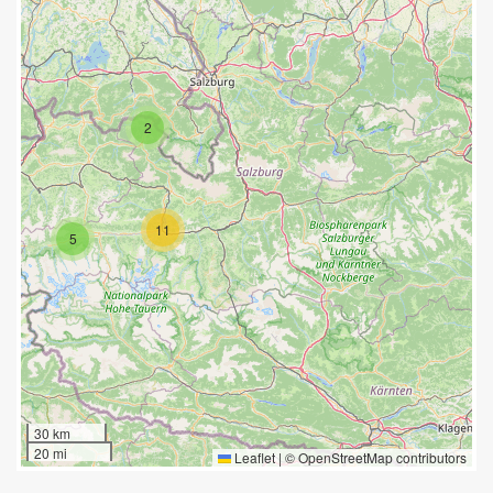
2
11
5
30 km
20 mi
Leaflet
|
©
OpenStreetMap
contributors