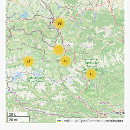
98
33
42
43
15
30 km
20 mi
Leaflet
|
©
OpenStreetMap
contributors