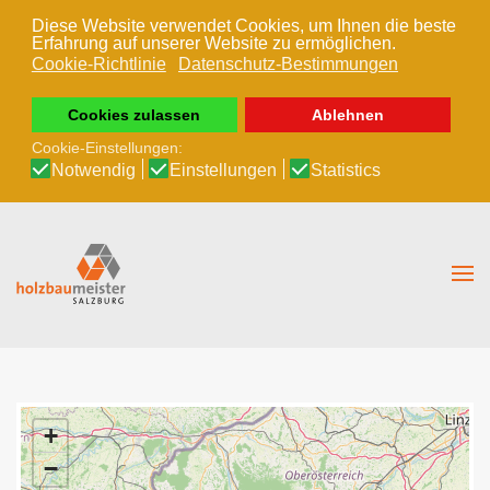
Diese Website verwendet Cookies, um Ihnen die beste
Erfahrung auf unserer Website zu ermöglichen.
Zum Hauptinhalt springen
Cookie-Richtlinie
Datenschutz-Bestimmungen
Cookies zulassen
Ablehnen
Cookie-Einstellungen:
Notwendig
Einstellungen
Statistics
+
−