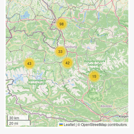
98
33
42
43
15
30 km
20 mi
Leaflet
|
©
OpenStreetMap
contributors