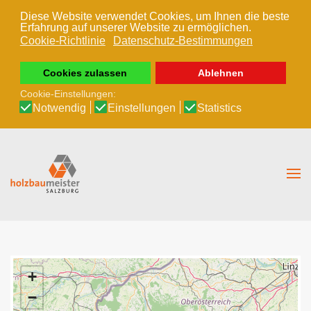
Diese Website verwendet Cookies, um Ihnen die beste
Erfahrung auf unserer Website zu ermöglichen.
Zum Hauptinhalt springen
Cookie-Richtlinie
Datenschutz-Bestimmungen
Cookies zulassen
Ablehnen
Cookie-Einstellungen:
Notwendig
Einstellungen
Statistics
+
−