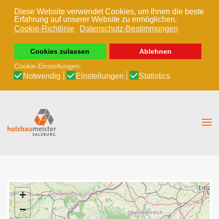
Diese Website verwendet Cookies, um Ihnen die beste
Erfahrung auf unserer Website zu ermöglichen.
Zum Hauptinhalt springen
Cookie-Richtlinie
Datenschutz-Bestimmungen
Cookies zulassen
Ablehnen
Cookie-Einstellungen:
Notwendig
Einstellungen
Statistics
+
−