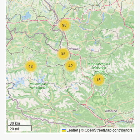
98
33
42
43
15
30 km
20 mi
Leaflet
|
©
OpenStreetMap
contributors