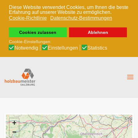
Diese Website verwendet Cookies, um Ihnen die beste
Erfahrung auf unserer Website zu ermöglichen.
Zum Hauptinhalt springen
Cookie-Richtlinie
Datenschutz-Bestimmungen
Cookies zulassen
Ablehnen
Cookie-Einstellungen:
Notwendig
Einstellungen
Statistics
+
−