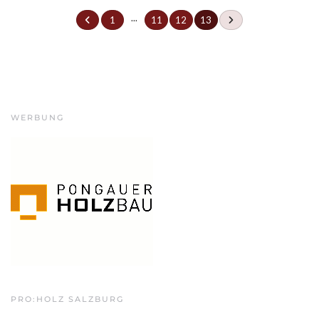
...
1
11
12
13
WERBUNG
PRO:HOLZ SALZBURG