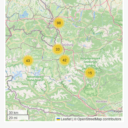
98
33
42
43
15
30 km
20 mi
Leaflet
|
©
OpenStreetMap
contributors