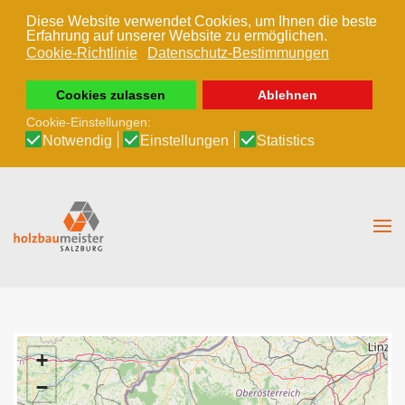
Diese Website verwendet Cookies, um Ihnen die beste
Erfahrung auf unserer Website zu ermöglichen.
Zum Hauptinhalt springen
Cookie-Richtlinie
Datenschutz-Bestimmungen
Cookies zulassen
Ablehnen
Cookie-Einstellungen:
Notwendig
Einstellungen
Statistics
+
−