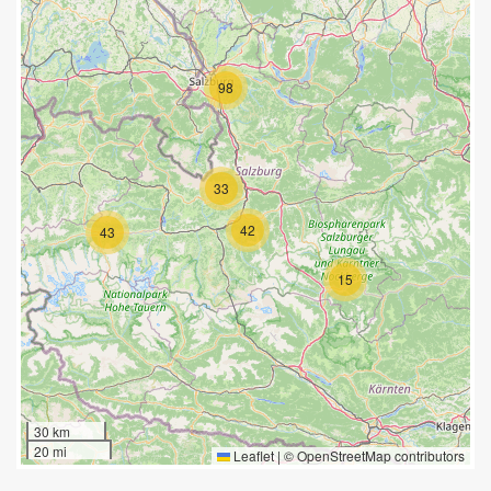
98
33
42
43
15
30 km
20 mi
Leaflet
|
©
OpenStreetMap
contributors