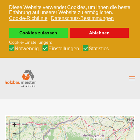
Diese Website verwendet Cookies, um Ihnen die beste
Erfahrung auf unserer Website zu ermöglichen.
Zum Hauptinhalt springen
Cookie-Richtlinie
Datenschutz-Bestimmungen
Cookies zulassen
Ablehnen
Cookie-Einstellungen:
Notwendig
Einstellungen
Statistics
+
−