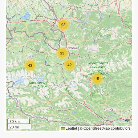
98
33
42
43
15
30 km
20 mi
Leaflet
|
©
OpenStreetMap
contributors