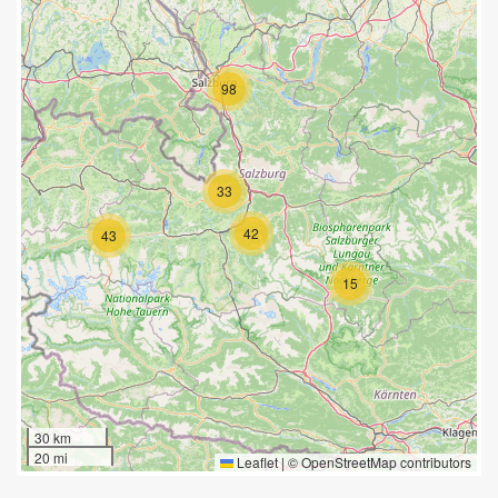
98
33
42
43
15
30 km
20 mi
Leaflet
|
©
OpenStreetMap
contributors