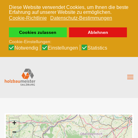
Diese Website verwendet Cookies, um Ihnen die beste
Erfahrung auf unserer Website zu ermöglichen.
Zum Hauptinhalt springen
Cookie-Richtlinie
Datenschutz-Bestimmungen
Cookies zulassen
Ablehnen
Cookie-Einstellungen:
Notwendig
Einstellungen
Statistics
+
−