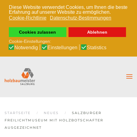
Diese Website verwendet Cookies, um Ihnen die beste
Erfahrung auf unserer Website zu ermöglichen.
Zum Hauptinhalt springen
Cookie-Richtlinie
Datenschutz-Bestimmungen
Cookies zulassen
Ablehnen
Cookie-Einstellungen:
Notwendig
Einstellungen
Statistics
STARTSEITE
NEUES
SALZBURGER
FREILICHTMUSEUM MIT HOLZBOTSCHAFTER
AUSGEZEICHNET