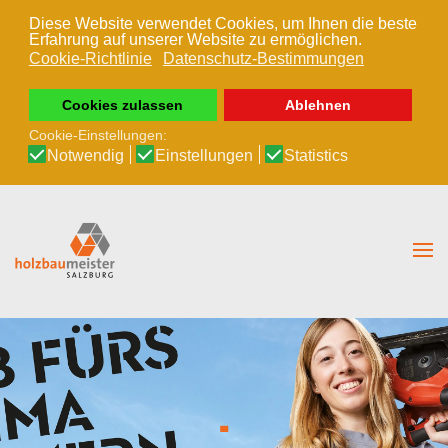
Diese Website verwendet Cookies, um Ihnen die beste
Erfahrung auf unserer Website zu ermöglichen.
Zum Hauptinhalt springen
Cookie-Richtlinie
Datenschutz-Bestimmungen
Cookies zulassen
Ablehnen
Cookie-Einstellungen:
Notwendig
Einstellungen
Statistics
.