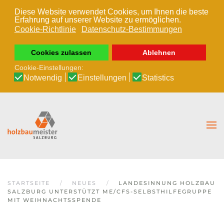
Diese Website verwendet Cookies, um Ihnen die beste
Erfahrung auf unserer Website zu ermöglichen.
Zum Hauptinhalt springen
Cookie-Richtlinie
Datenschutz-Bestimmungen
Cookies zulassen
Ablehnen
Cookie-Einstellungen:
Notwendig
Einstellungen
Statistics
STARTSEITE
NEUES
LANDESINNUNG HOLZBAU
SALZBURG UNTERSTÜTZT ME/CFS-SELBSTHILFEGRUPPE
MIT WEIHNACHTSSPENDE