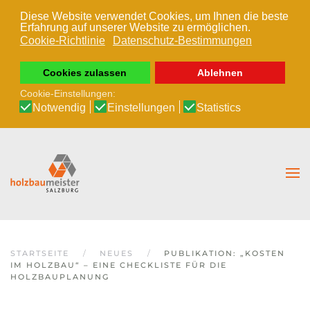
Diese Website verwendet Cookies, um Ihnen die beste
Erfahrung auf unserer Website zu ermöglichen.
Zum Hauptinhalt springen
Cookie-Richtlinie
Datenschutz-Bestimmungen
Cookies zulassen
Ablehnen
Cookie-Einstellungen:
Notwendig
Einstellungen
Statistics
STARTSEITE
NEUES
PUBLIKATION: „KOSTEN
IM HOLZBAU“ – EINE CHECKLISTE FÜR DIE
HOLZBAUPLANUNG