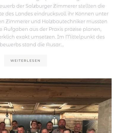
werb der Salzburger Zimmerer stellten die
 des Landes eindrucksvoll ihr Können unter
en Zimmerer und Holzbautechniker mussten
e Aufgaben aus der Praxis präzise planen,
klich exakt umsetzen. Im Mittelpunkt des
bewerbs stand die Ausar…
WEITERLESEN