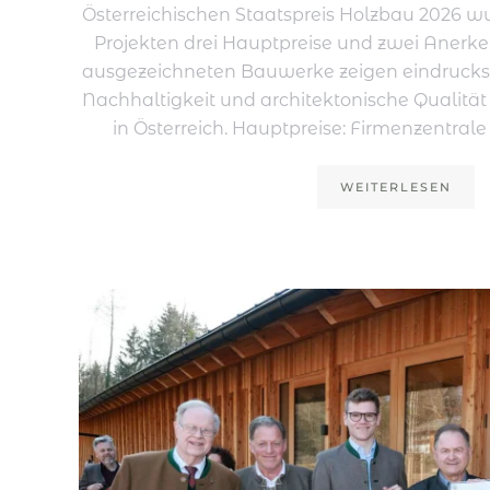
Österreichischen Staatspreis Holzbau 2026 w
Projekten drei Hauptpreise und zwei Anerk
ausgezeichneten Bauwerke zeigen eindrucksvo
Nachhaltigkeit und architektonische Qualit
in Österreich. Hauptpreise: Firmenzentral
WEITERLESEN