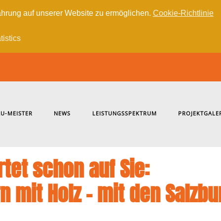
hrung auf unserer Website zu ermöglichen.
Cookie-Richtlinie
tistics
U-MEISTER
NEWS
LEISTUNGSSPEKTRUM
PROJEKTGALE
tet schon auf Sie:
n mit Holz – mit den Salzb