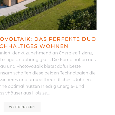
OVOLTAIK: DAS PERFEKTE DUO
CHHALTIGES WOHNEN
niert, denkt zunehmend an Energieeffizienz,
fristige Unabhängigkeit. Die Kombination aus
 und Photovoltaik bietet dafür beste
nsam schaffen diese beiden Technologien die
tssicheres und umweltfreundliches Wohnen.
nne optimal nutzen Niedrig Energie- und
ssivhäuser aus Holz ze…
WEITERLESEN