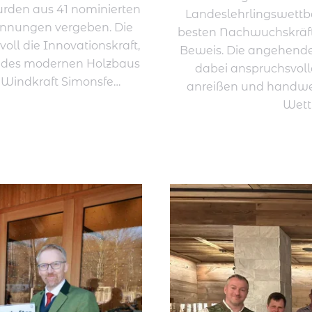
urden aus 41 nominierten
Landeslehrlingswettbe
ennungen vergeben. Die
besten Nachwuchskräfte
ll die Innovationskraft,
Beweis. Die angehend
ät des modernen Holzbaus
dabei anspruchsvoll
e Windkraft Simonsfe…
anreißen und handwer
Wett