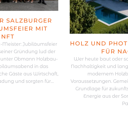
ER SALZBURGER
UMSFEIER MIT
UNFT
HOLZ UND PHOT
-Meister: Jubiläumsfeier
FÜR NA
 seiner Gründung lud der
r unter Obmann Holzbau-
Wer heute baut oder sa
ubiläumsabend in das
Nachhaltigkeit und lang
che Gäste aus Wirtschaft,
modernem Holzbau
ladung und sorgten für…
Voraussetzungen. Gemei
Grundlage für zukunf
Energie aus der So
Pa