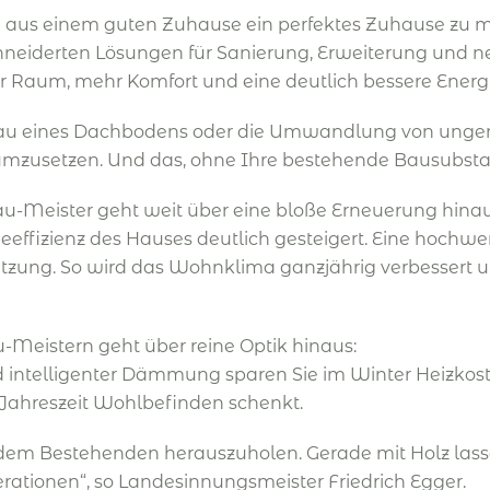
aus einem guten Zuhause ein perfektes Zuhause zu m
hneiderten Lösungen für Sanierung, Erweiterung und
r Raum, mehr Komfort und eine deutlich bessere Energi
sbau eines Dachbodens oder die Umwandlung von unge
 umzusetzen. Und das, ohne Ihre bestehende Bausubsta
u-Meister geht weit über eine bloße Erneuerung hinau
fizienz des Hauses deutlich gesteigert. Eine hochwe
tzung. So wird das Wohnklima ganzjährig verbessert 
u-Meistern geht über reine Optik hinaus:
nd intelligenter Dämmung sparen Sie im Winter Heizk
r Jahreszeit Wohlbefinden schenkt.
s dem Bestehenden herauszuholen. Gerade mit Holz las
ationen“, so Landesinnungsmeister Friedrich Egger.