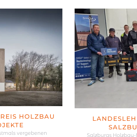
PREIS HOLZBAU
LANDESLEH
OJEKTE
SALZBU
rstmals vergebenen
Salzburgs Holzbau-