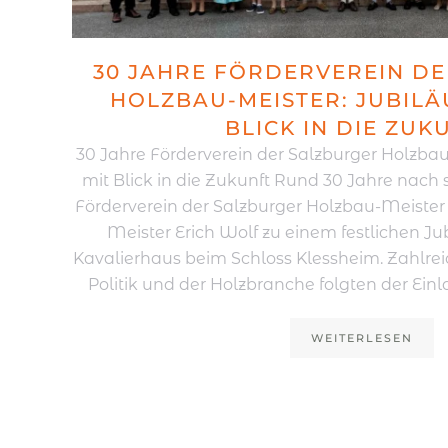
30 JAHRE FÖRDERVEREIN D
HOLZBAU-MEISTER: JUBILÄ
BLICK IN DIE ZUK
30 Jahre Förderverein der Salzburger Holzbau
mit Blick in die Zukunft Rund 30 Jahre nach
Förderverein der Salzburger Holzbau-Meiste
Meister Erich Wolf zu einem festlichen J
Kavalierhaus beim Schloss Klessheim. Zahlrei
Politik und der Holzbranche folgten der Ein
WEITERLESEN