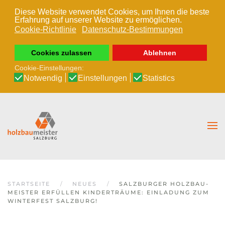
Diese Website verwendet Cookies, um Ihnen die beste
Erfahrung auf unserer Website zu ermöglichen.
Zum Hauptinhalt springen
Cookie-Richtlinie
Datenschutz-Bestimmungen
Cookies zulassen
Ablehnen
Cookie-Einstellungen:
Notwendig
Einstellungen
Statistics
STARTSEITE
NEUES
SALZBURGER HOLZBAU-
MEISTER ERFÜLLEN KINDERTRÄUME: EINLADUNG ZUM
WINTERFEST SALZBURG!