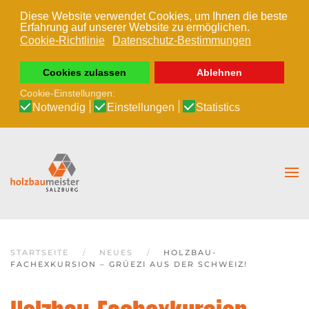
Diese Website verwendet Cookies, um Ihnen die beste
Erfahrung auf unserer Website zu ermöglichen.
Zum Hauptinhalt springen
Cookie-Richtlinie
Datenschutz-Bestimmungen
Cookies zulassen
Ablehnen
Cookie-Einstellungen:
Notwendig
Einstellungen
Statistics
STARTSEITE
NEUES
HOLZBAU-
FACHEXKURSION – GRÜEZI AUS DER SCHWEIZ!