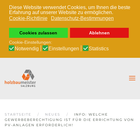
Diese Website verwendet Cookies, um Ihnen die beste
Erfahrung auf unserer Website zu ermöglichen.
Zum Hauptinhalt springen
Cookie-Richtlinie
Datenschutz-Bestimmungen
Cookies zulassen
Ablehnen
Cookie-Einstellungen:
Notwendig
Einstellungen
Statistics
STARTSEITE
NEUES
INFO: WELCHE
GEWERBEBERECHTIGUNG IST FÜR DIE ERRICHTUNG VON
PV-ANLAGEN ERFORDERLICH!