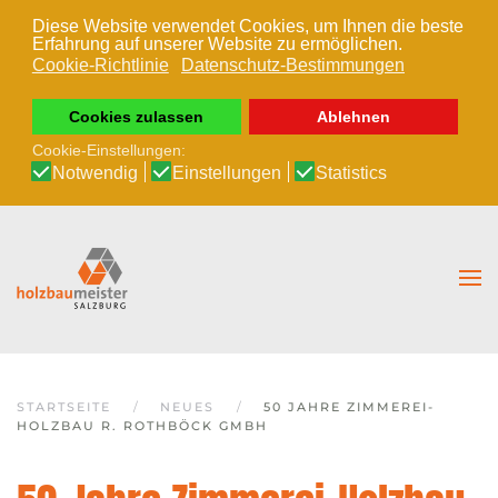
Diese Website verwendet Cookies, um Ihnen die beste
Erfahrung auf unserer Website zu ermöglichen.
Zum Hauptinhalt springen
Cookie-Richtlinie
Datenschutz-Bestimmungen
Cookies zulassen
Ablehnen
Cookie-Einstellungen:
Notwendig
Einstellungen
Statistics
STARTSEITE
NEUES
50 JAHRE ZIMMEREI-
HOLZBAU R. ROTHBÖCK GMBH