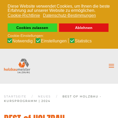
Diese Website verwendet Cookies, um Ihnen die beste
Erfahrung auf unserer Website zu ermöglichen.
Zum Hauptinhalt springen
Cookie-Richtlinie
Datenschutz-Bestimmungen
Cookies zulassen
Ablehnen
Cookie-Einstellungen:
Notwendig
Einstellungen
Statistics
STARTSEITE
NEUES
BEST OF HOLZBAU -
KURSPROGRAMM | 2024