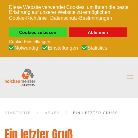
Diese Website verwendet Cookies, um Ihnen die beste
Erfahrung auf unserer Website zu ermöglichen.
Zum Hauptinhalt springen
Cookie-Richtlinie
Datenschutz-Bestimmungen
Cookies zulassen
Ablehnen
Cookie-Einstellungen:
Notwendig
Einstellungen
Statistics
STARTSEITE
NEUES
EIN LETZTER GRUSS
Ein letzter Gruß