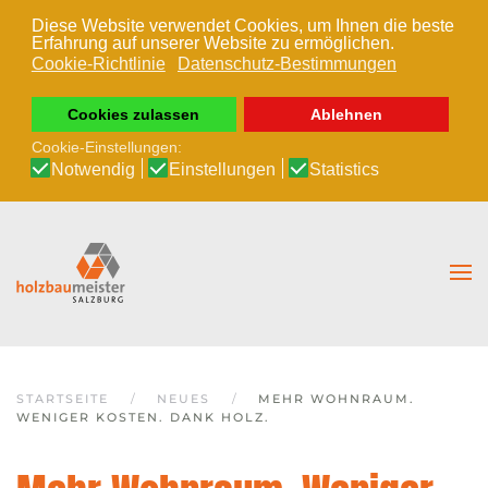
Diese Website verwendet Cookies, um Ihnen die beste
Erfahrung auf unserer Website zu ermöglichen.
Zum Hauptinhalt springen
Cookie-Richtlinie
Datenschutz-Bestimmungen
Cookies zulassen
Ablehnen
Cookie-Einstellungen:
Notwendig
Einstellungen
Statistics
STARTSEITE
NEUES
MEHR WOHNRAUM.
WENIGER KOSTEN. DANK HOLZ.