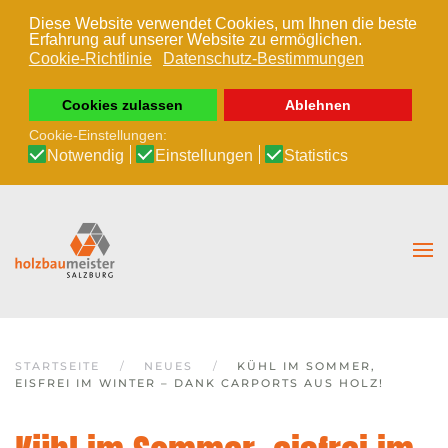
Diese Website verwendet Cookies, um Ihnen die beste
Erfahrung auf unserer Website zu ermöglichen.
Zum Hauptinhalt springen
Cookie-Richtlinie
Datenschutz-Bestimmungen
Cookies zulassen
Ablehnen
Cookie-Einstellungen:
Notwendig
Einstellungen
Statistics
STARTSEITE
NEUES
KÜHL IM SOMMER,
EISFREI IM WINTER – DANK CARPORTS AUS HOLZ!