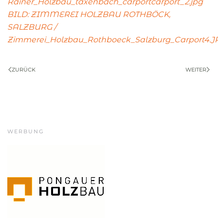
Rainer_Holzbau_taxenbach_carportcarport_2.jpg
BILD: ZIMMEREI HOLZBAU ROTHBÖCK,
SALZBURG /
Zimmerei_Holzbau_Rothboeck_Salzburg_Carport4.J
ZURÜCK
WEITER
WERBUNG