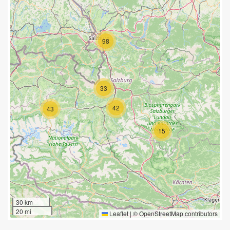
98
33
42
43
15
30 km
20 mi
Leaflet
|
©
OpenStreetMap
contributors