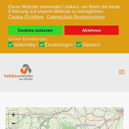
Diese Website verwendet Cookies, um Ihnen die beste
Erfahrung auf unserer Website zu ermöglichen.
Zum Hauptinhalt springen
Cookie-Richtlinie
Datenschutz-Bestimmungen
Cookies zulassen
Ablehnen
Cookie-Einstellungen:
Notwendig
Einstellungen
Statistics
+
−