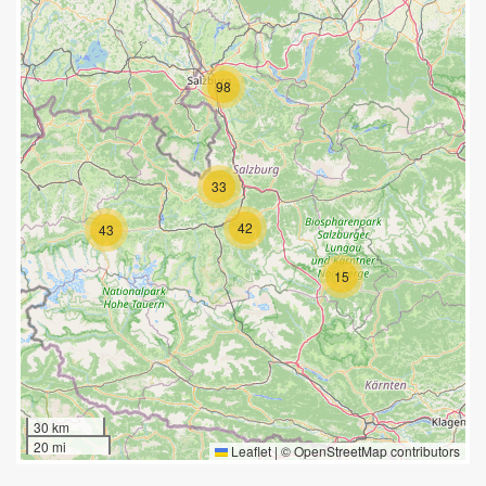
98
33
42
43
15
30 km
20 mi
Leaflet
|
©
OpenStreetMap
contributors