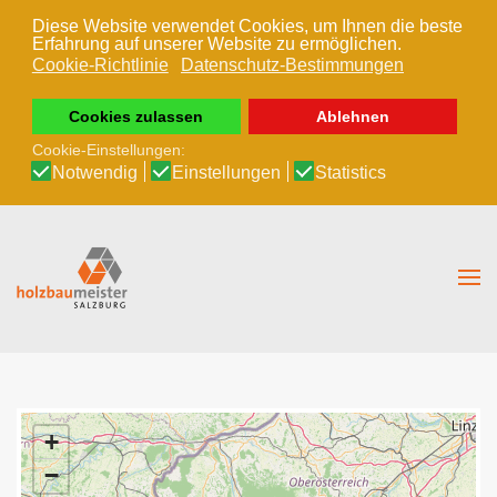
Diese Website verwendet Cookies, um Ihnen die beste
Erfahrung auf unserer Website zu ermöglichen.
Zum Hauptinhalt springen
Cookie-Richtlinie
Datenschutz-Bestimmungen
Cookies zulassen
Ablehnen
Cookie-Einstellungen:
Notwendig
Einstellungen
Statistics
+
−