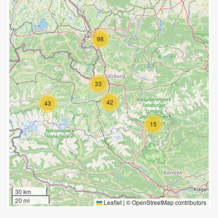
98
33
42
43
15
30 km
20 mi
Leaflet
|
©
OpenStreetMap
contributors