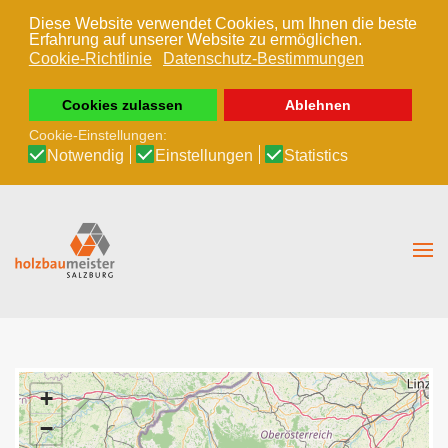
Diese Website verwendet Cookies, um Ihnen die beste
Erfahrung auf unserer Website zu ermöglichen.
Zum Hauptinhalt springen
Cookie-Richtlinie
Datenschutz-Bestimmungen
Cookies zulassen
Ablehnen
Cookie-Einstellungen:
Notwendig
Einstellungen
Statistics
+
−