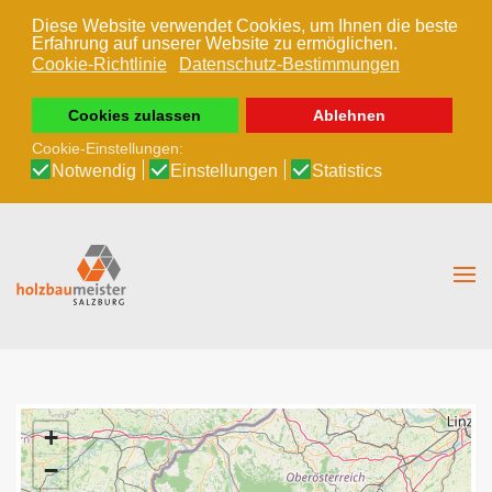
Diese Website verwendet Cookies, um Ihnen die beste
Erfahrung auf unserer Website zu ermöglichen.
Zum Hauptinhalt springen
Cookie-Richtlinie
Datenschutz-Bestimmungen
Cookies zulassen
Ablehnen
Cookie-Einstellungen:
Notwendig
Einstellungen
Statistics
+
−