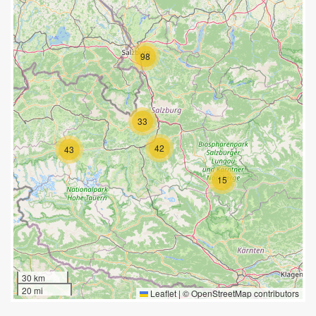
98
33
42
43
15
30 km
20 mi
Leaflet
|
©
OpenStreetMap
contributors