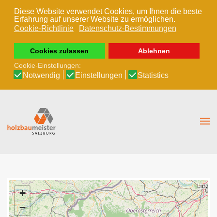
Diese Website verwendet Cookies, um Ihnen die beste
Erfahrung auf unserer Website zu ermöglichen.
Zum Hauptinhalt springen
Cookie-Richtlinie
Datenschutz-Bestimmungen
Cookies zulassen
Ablehnen
Cookie-Einstellungen:
Notwendig
Einstellungen
Statistics
+
−