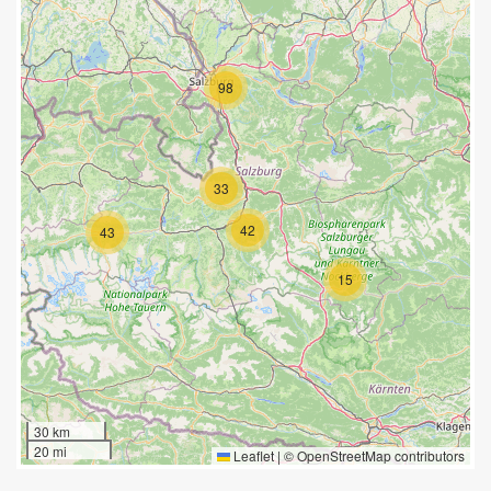
98
33
42
43
15
30 km
20 mi
Leaflet
|
©
OpenStreetMap
contributors