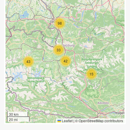
98
33
42
43
15
30 km
20 mi
Leaflet
|
©
OpenStreetMap
contributors