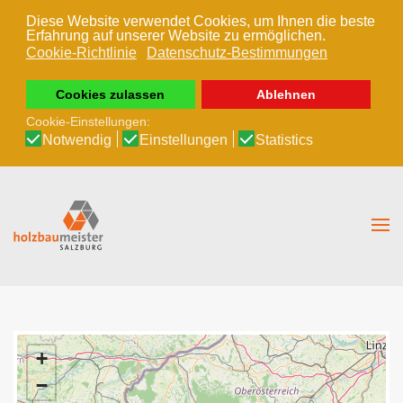
Diese Website verwendet Cookies, um Ihnen die beste
Erfahrung auf unserer Website zu ermöglichen.
Zum Hauptinhalt springen
Cookie-Richtlinie
Datenschutz-Bestimmungen
Cookies zulassen
Ablehnen
Cookie-Einstellungen:
Notwendig
Einstellungen
Statistics
+
−