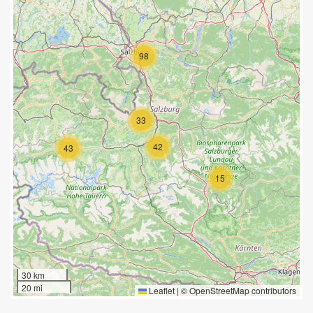
98
33
42
43
15
30 km
20 mi
Leaflet
|
©
OpenStreetMap
contributors