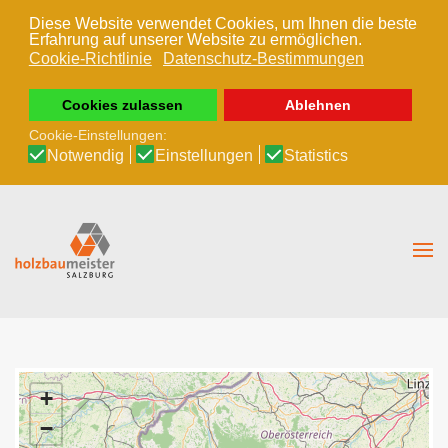
Diese Website verwendet Cookies, um Ihnen die beste
Erfahrung auf unserer Website zu ermöglichen.
Zum Hauptinhalt springen
Cookie-Richtlinie
Datenschutz-Bestimmungen
Cookies zulassen
Ablehnen
Cookie-Einstellungen:
Notwendig
Einstellungen
Statistics
+
−