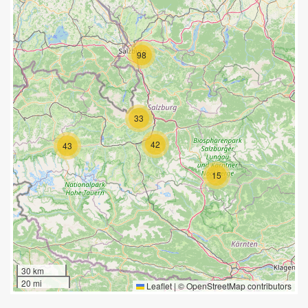
98
33
42
43
15
30 km
20 mi
Leaflet
|
©
OpenStreetMap
contributors