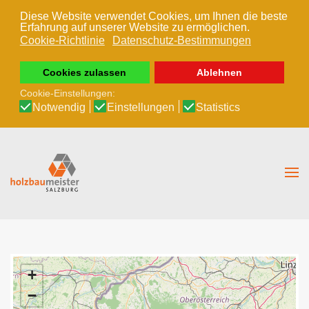
Diese Website verwendet Cookies, um Ihnen die beste
Erfahrung auf unserer Website zu ermöglichen.
Zum Hauptinhalt springen
Cookie-Richtlinie
Datenschutz-Bestimmungen
Cookies zulassen
Ablehnen
Cookie-Einstellungen:
Notwendig
Einstellungen
Statistics
+
−