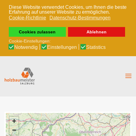
Diese Website verwendet Cookies, um Ihnen die beste
Erfahrung auf unserer Website zu ermöglichen.
Zum Hauptinhalt springen
Cookie-Richtlinie
Datenschutz-Bestimmungen
Cookies zulassen
Ablehnen
Cookie-Einstellungen:
Notwendig
Einstellungen
Statistics
+
−