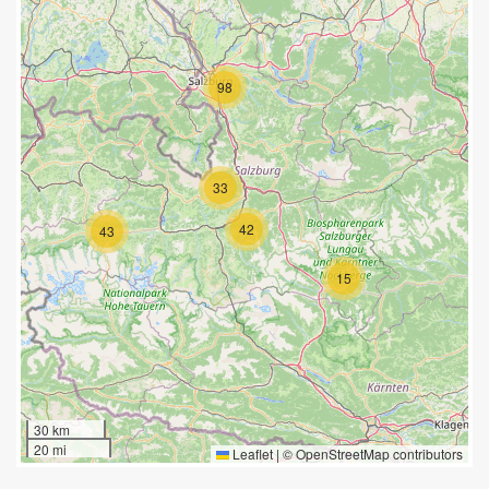
98
33
42
43
15
30 km
20 mi
Leaflet
|
©
OpenStreetMap
contributors