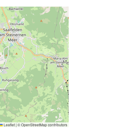
Leaflet
|
©
OpenStreetMap
contributors