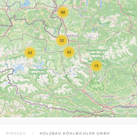
98
33
42
43
15
PINZGAU
HOLZBAU KÖHLBICHLER GMBH