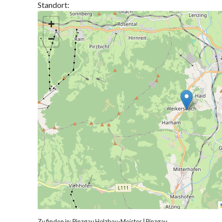
Standort:
+
−
Zu finden in:
Pinzgau Holzbau-Meister
|
Pinzgau