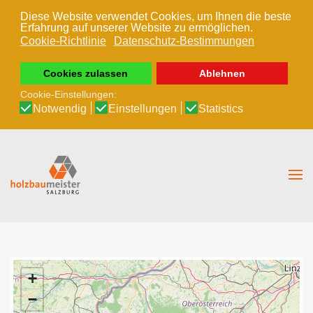
Diese Website verwendet Cookies, um Ihnen die beste
Erfahrung auf unserer Website zu ermöglichen.
Zum Hauptinhalt springen
Cookie-Richtlinie
Datenschutz-Bestimmungen
Cookies zulassen
Ablehnen
Cookie-Einstellungen:
Notwendig
Einstellungen
Statistics
+
−