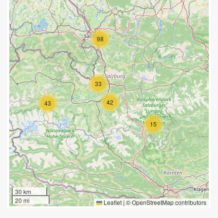
98
33
42
43
15
30 km
20 mi
Leaflet
|
©
OpenStreetMap
contributors