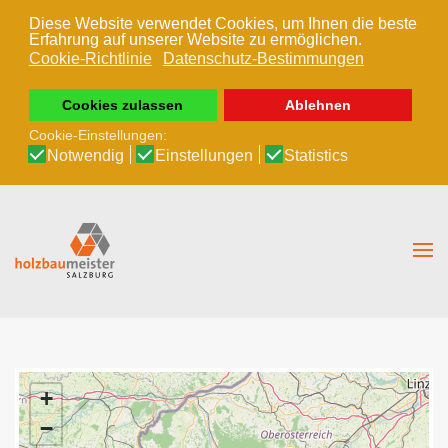
Diese Website verwendet Cookies, um Ihnen die beste
Erfahrung auf unserer Website zu ermöglichen.
Zum Hauptinhalt springen
Cookie-Richtlinie
Datenschutz-Bestimmungen
Cookies zulassen
Ablehnen
Cookie-Einstellungen:
Notwendig
Einstellungen
Statistics
+
−