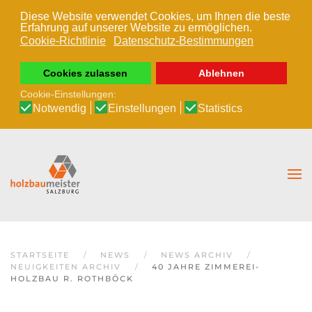
Diese Website verwendet Cookies, um Ihnen die beste
Erfahrung auf unserer Website zu ermöglichen.
Zum Hauptinhalt springen
Cookie-Richtlinie
Datenschutz-Bestimmungen
Cookies zulassen
Ablehnen
Cookie-Einstellungen:
Notwendig
Einstellungen
Statistics
STARTSEITE
NEWS
NEWS ARCHIV
NEUIGKEITEN ARCHIV
40 JAHRE ZIMMEREI-
HOLZBAU R. ROTHBÖCK