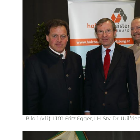
- Bild 1 (v.li.): LIM Fritz Egger, LH-Stv. Dr. Wil