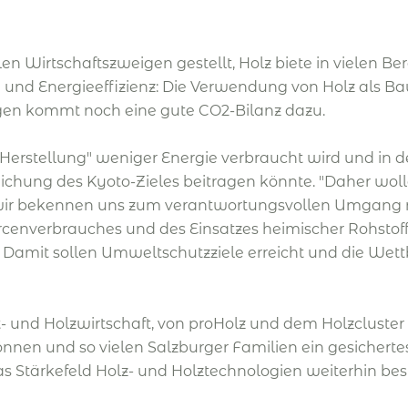
en Wirtschaftszweigen gestellt, Holz biete in vielen B
d Energieeffizienz: Die Verwendung von Holz als Baust
egen kommt noch eine gute CO2-Bilanz dazu.
n "Herstellung" weniger Energie verbraucht wird und in
eichung des Kyoto-Zieles beitragen könnte. "Daher woll
"wir bekennen uns zum verantwortungsvollen Umgang m
urcenverbrauches und des Einsatzes heimischer Rohstof
" Damit sollen Umweltschutzziele erreicht und die We
- und Holzwirtschaft, von proHolz und dem Holzcluste
können und so vielen Salzburger Familien ein gesichert
das Stärkefeld Holz- und Holztechnologien weiterhin bes