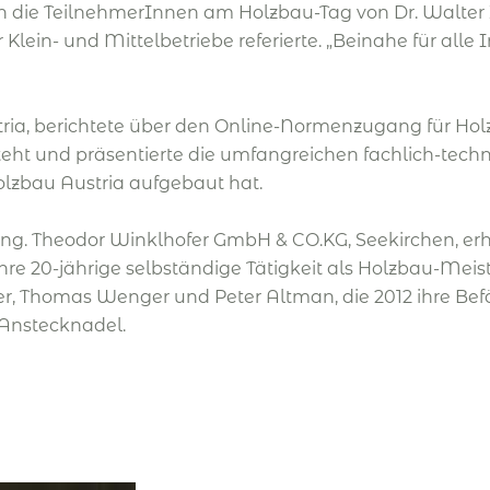
n die TeilnehmerInnen am Holzbau-Tag von Dr. Walter Z
ein- und Mittelbetriebe referierte. „Beinahe für alle
ria, berichtete über den Online-Normenzugang für Holz
ht und präsentierte die umfangreichen fachlich-techni
lzbau Austria aufgebaut hat.
 Ing. Theodor Winklhofer GmbH & CO.KG, Seekirchen, erh
re 20-jährige selbständige Tätigkeit als Holzbau-Meis
 Thomas Wenger und Peter Altman, die 2012 ihre Befä
-Anstecknadel.