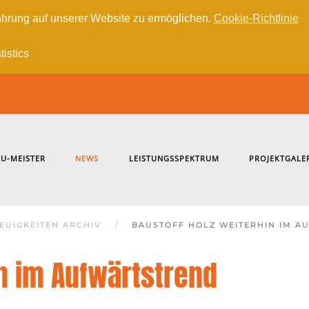
hrung auf unserer Website zu ermöglichen.
Cookie-Richtlinie
tistics
U-MEISTER
NEWS
LEISTUNGSSPEKTRUM
PROJEKTGALE
EUIGKEITEN ARCHIV
BAUSTOFF HOLZ WEITERHIN IM A
in im Aufwärtstrend