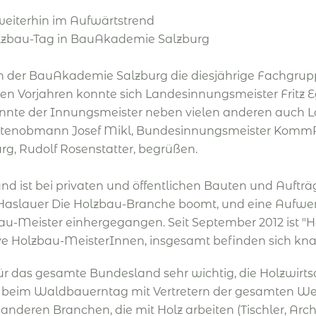
weiterhin im Aufwärtstrend
lzbau-Tag in BauAkademie Salzburg
 in der BauAkademie Salzburg die diesjährige Fachgru
en Vorjahren konnte sich Landesinnungsmeister Fritz E
nnte der Innungsmeister neben vielen anderen auch La
artenobmann Josef Mikl, Bundesinnungsmeister Komm
rg, Rudolf Rosenstatter, begrüßen.
nd ist bei privaten und öffentlichen Bauten und Auft
Haslauer Die Holzbau-Branche boomt, und eine Aufwertu
eister einhergegangen. Seit September 2012 ist "Hol
ive Holzbau-MeisterInnen, insgesamt befinden sich kn
 für das gesamte Bundesland sehr wichtig, die Holzwirts
lich beim Waldbauerntag mit Vertretern der gesamten W
deren Branchen, die mit Holz arbeiten (Tischler, Archi