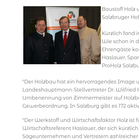
Baustoff Holz 
Salzbruger Ho
Kürzlich fand
Wie schon in d
Ehrengäste ko
Haslauer, Sp
ProHolz Salzbu
"Der Holzbau hat ein hervorragendes Image u
Landeshauptmann-Stellvertreter Dr. Wilfried 
Umbenennung von Zimmermeister auf Holzbau-M
Gewerbeordnung. In Salzburg gibt es 172 akt
"Der Werkstoff und Wirtschaftsfaktor Holz ist
Wirtschaftsreferent Haslauer, der sich kürz
Sägeunternehmen und Vertretern zahlreicher an