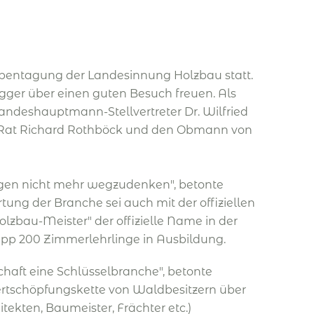
ppentagung der Landesinnung Holzbau statt.
gger über einen guten Besuch freuen. Als
ndeshauptmann-Stellvertreter Dr. Wilfried
Rat Richard Rothböck und den Obmann von
rägen nicht mehr wegzudenken", betonte
ng der Branche sei auch mit der offiziellen
zbau-Meister" der offizielle Name in der
app 200 Zimmerlehrlinge in Ausbildung.
chaft eine Schlüsselbranche", betonte
ertschöpfungskette von Waldbesitzern über
tekten, Baumeister, Frächter etc.)