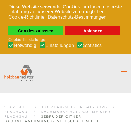
Diese Website verwendet Cookies, um Ihnen die beste
Erfahrung auf unserer Website zu ermöglichen.
Zum Hauptinhalt springen
Cookie-Richtlinie
Datenschutz-Bestimmungen
Cookies zulassen
Ablehnen
Cookie-Einstellungen:
Notwendig
Einstellungen
Statistics
STARTSEITE
HOLZBAU-MEISTER SALZBURG
FLACHGAU
DACHMARKE HOLZBAU-MEISTER
FLACHGAU
GEBRÜDER OITNER
BAUUNTERNEHMUNG GESELLSCHAFT M.B.H.