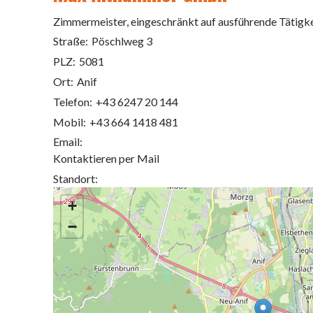
Zimmermeister, eingeschränkt auf ausführende Tätigk
Straße:
Pöschlweg 3
PLZ:
5081
Ort:
Anif
Telefon:
+43 6247 20 144
Mobil:
+43 664 1418 481
Email:
Kontaktieren per Mail
Standort:
+
−