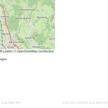
Leaflet
|
©
OpenStreetMap
contributors
ungen
Z SALZBURG
HOLZCLUSTER SALZBURG