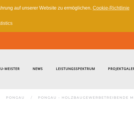
hrung auf unserer Website zu ermöglichen.
Cookie-Richtlinie
tistics
U-MEISTER
NEWS
LEISTUNGSSPEKTRUM
PROJEKTGALE
PONGAU
PONGAU - HOLZBAUGEWERBETREIBENDE M