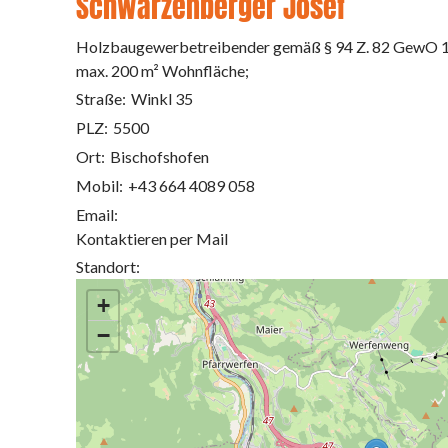
Schwarzenberger Josef
Holzbaugewerbetreibender gemäß § 94 Z. 82 GewO 199
max. 200 m² Wohnfläche;
Straße:
Winkl 35
PLZ:
5500
Ort:
Bischofshofen
Mobil:
+43 664 4089 058
Email:
Kontaktieren per Mail
Standort:
+
−