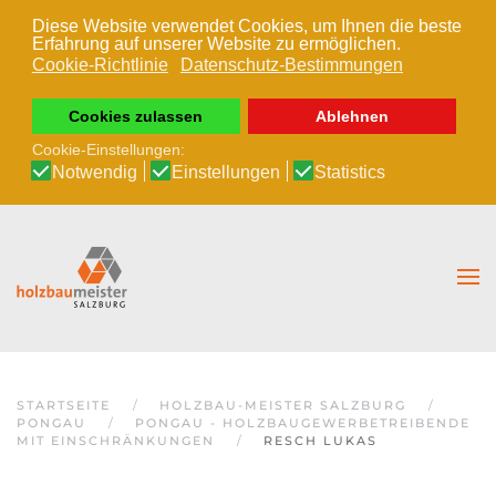
Diese Website verwendet Cookies, um Ihnen die beste
Erfahrung auf unserer Website zu ermöglichen.
Zum Hauptinhalt springen
Cookie-Richtlinie
Datenschutz-Bestimmungen
Cookies zulassen
Ablehnen
Cookie-Einstellungen:
Notwendig
Einstellungen
Statistics
STARTSEITE
HOLZBAU-MEISTER SALZBURG
PONGAU
PONGAU - HOLZBAUGEWERBETREIBENDE
MIT EINSCHRÄNKUNGEN
RESCH LUKAS