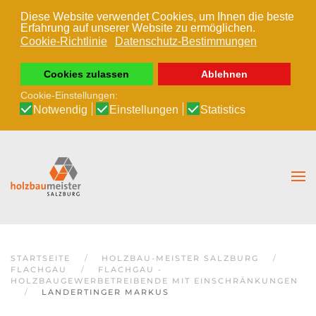
Diese Website verwendet Cookies, um Ihnen die beste
Erfahrung auf unserer Website zu ermöglichen.
Zum Hauptinhalt springen
Cookie-Richtlinie
Datenschutz-Bestimmungen
Cookies zulassen
Ablehnen
Cookie-Einstellungen:
Notwendig
Einstellungen
Statistics
STARTSEITE
HOLZBAU-MEISTER SALZBURG
FLACHGAU
FLACHGAU -
HOLZBAUGEWERBETREIBENDE MIT EINSCHRÄNKUNGEN
LANDERTINGER MARKUS