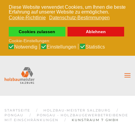
Diese Website verwendet Cookies, um Ihnen die beste
Erfahrung auf unserer Website zu ermöglichen.
Zum Hauptinhalt springen
Cookie-Richtlinie
Datenschutz-Bestimmungen
Cookies zulassen
Ablehnen
Cookie-Einstellungen:
Notwendig
Einstellungen
Statistics
STARTSEITE
HOLZBAU-MEISTER SALZBURG
PONGAU
PONGAU - HOLZBAUGEWERBETREIBENDE
MIT EINSCHRÄNKUNGEN
KUNSTRAUM 7 GMBH