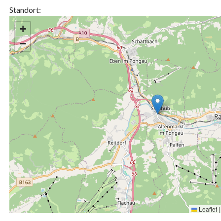
Standort:
+
−
Leaflet
|