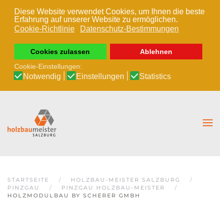
Diese Website verwendet Cookies, um Ihnen die beste
Erfahrung auf unserer Website zu ermöglichen.
Zum Hauptinhalt springen
Cookie-Richtlinie
Datenschutz-Bestimmungen
Cookies zulassen
Ablehnen
Cookie-Einstellungen:
Notwendig
Einstellungen
Statistics
STARTSEITE
HOLZBAU-MEISTER SALZBURG
PINZGAU
PINZGAU HOLZBAU-MEISTER
HOLZMODULBAU BY SCHERER GMBH